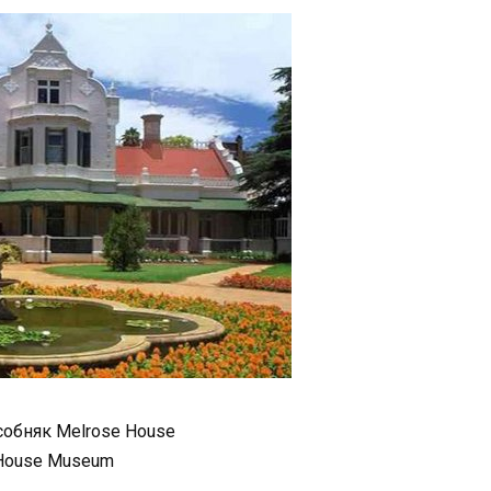
обняк Melrose House
House Museum