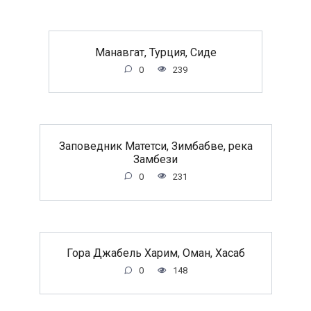
Манавгат, Турция, Сиде
0
239
Заповедник Матетси, Зимбабве, река
Замбези
0
231
Гора Джабель Харим, Оман, Хасаб
0
148