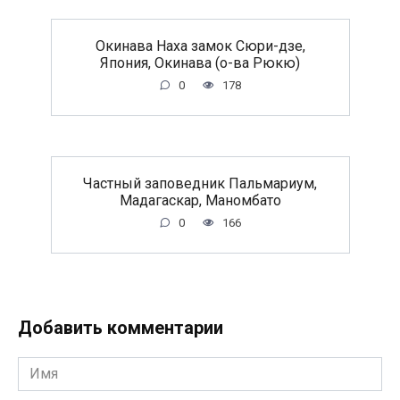
Окинава Наха замок Сюри-дзе,
Япония, Окинава (о-ва Рюкю)
0
178
Частный заповедник Пальмариум,
Мадагаскар, Маномбато
0
166
Добавить комментарии
Имя
*