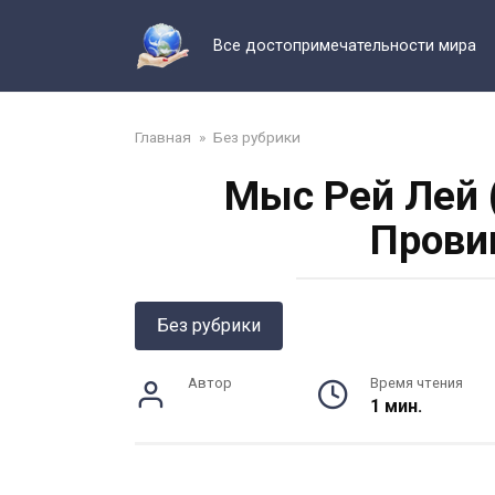
Перейти
к
Все достопримечательности мира
контенту
Главная
»
Без рубрики
Мыс Рей Лей (
Прови
Без рубрики
Автор
Время чтения
1 мин.