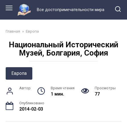
Перейти
к
Все достопримечательности мира
контенту
Главная
»
Европа
Национальный Исторический
Музей, Болгария, София
Европа
Автор
Время чтения
Просмотры
1 мин.
77
Опубликовано
2014-02-03