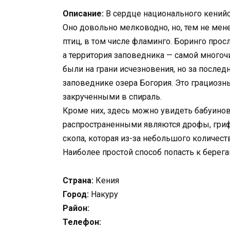
Описание:
В сердце национального кенийс
Оно довольно мелководно, но, тем не мен
птиц, в том числе фламинго. Боринго про
а территория заповедника — самой много
были на грани исчезновения, но за послед
заповеднике озера Богория. Это грациоз
закрученными в спираль.
Кроме них, здесь можно увидеть бабуинов,
распространенными являются дрофы, гриф
скопа, которая из-за небольшого количест
Наиболее простой способ попасть к берега
Страна:
Кения
Город:
Накуру
Район:
Телефон: