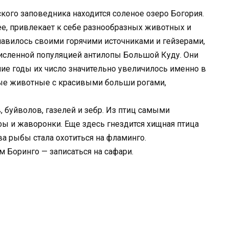
кого заповедника находится соленое озеро Богория.
ее, привлекает к себе разнообразных животных и
славилось своими горячими источниками и гейзерами,
численной популяцией антилопы Большой Куду. Они
ние годы их число значительно увеличилось именно в
ные животные с красивыми больши рогами,
 буйволов, газелей и зебр. Из птиц самыми
ы и жаворонки. Еще здесь гнездится хищная птица
ва рыбы стала охотиться на фламинго.
м Боринго — записаться на сафари.