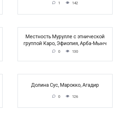
1
142
Местность Мурулле с этнической
группой Каро, Эфиопия, Арба-Мынч
0
130
Долина Сус, Марокко, Агадир
0
126