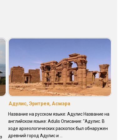
Адулис, Эритрея, Асмэра
Название на русском языке: Адулис Название на
английском языке: Adulis Описание: "Адулис. В
ходе археологических раскопок был обнаружен
древний город Адулис и ...
з