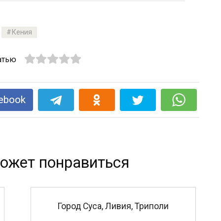
Кения
атью
ebook
ожет понравиться
Город Суса, Ливия, Триполи