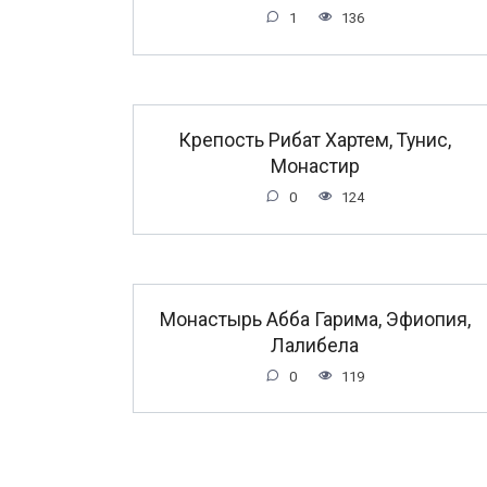
1
136
Крепость Рибат Хартем, Тунис,
Монастир
0
124
Монастырь Абба Гарима, Эфиопия,
Лалибела
0
119