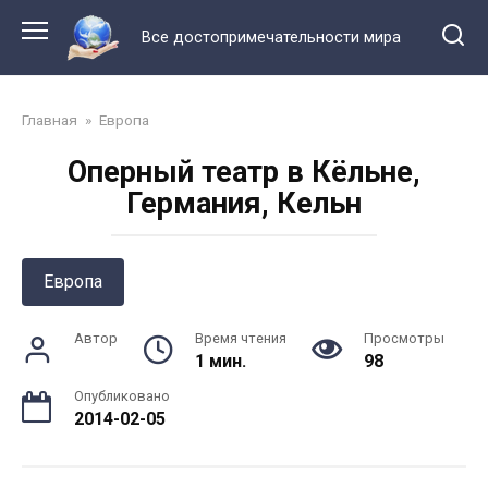
Перейти
к
Все достопримечательности мира
контенту
Главная
»
Европа
Оперный театр в Кёльне,
Германия, Кельн
Европа
Автор
Время чтения
Просмотры
1 мин.
98
Опубликовано
2014-02-05