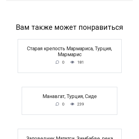
Вам также может понравиться
Старая крепость Мармариса, Турция,
Мармарис
0
181
Манавгат, Турция, Сиде
0
239
Заповедник Матетси, Зимбабве, река