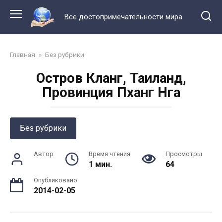
Перейти
к
Все достопримечательности мира
контенту
Главная
»
Без рубрики
Остров Кланг, Таиланд,
Провинция Пханг Нга
Без рубрики
Автор
Время чтения
Просмотры
1 мин.
64
Опубликовано
2014-02-05