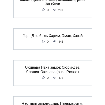
Замбези
0
231
Гора Джабель Харим, Оман, Хасаб
0
148
Окинава Наха замок Сюри-дзе,
Япония, Окинава (о-ва Рюкю)
0
178
Частный заповедник Пальмариум,