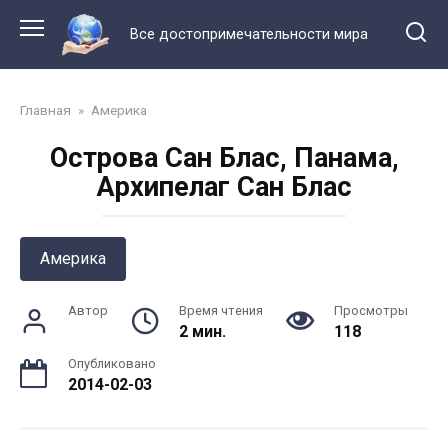
Перейти
к
Все достопримечательности мира
контенту
Главная
»
Америка
Острова Сан Блас, Панама,
Архипелаг Сан Блас
Америка
Автор
Время чтения
Просмотры
2 мин.
118
Опубликовано
2014-02-03