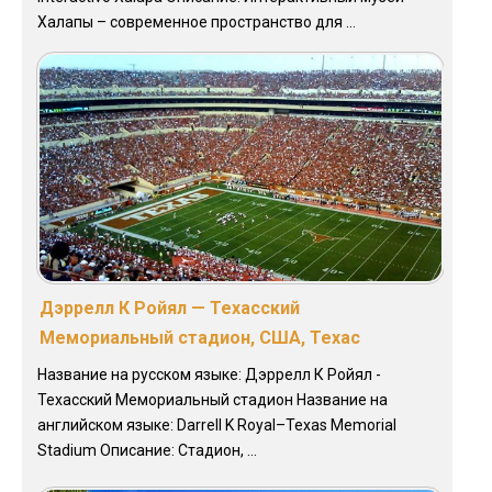
Халапы – современное пространство для ...
Дэррелл К Ройял — Техасский
Мемориальный стадион, США, Техас
Название на русском языке: Дэррелл К Ройял -
Техасский Мемориальный стадион Название на
английском языке: Darrell K Royal–Texas Memorial
Stadium Описание: Стадион, ...