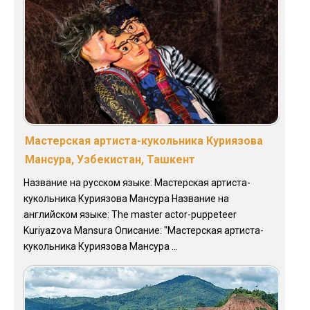
Мастерская артиста-кукольника Куриязова
Мансура, Узбекистан, Ташкент
Название на русском языке: Мастерская артиста-
кукольника Куриязова Мансура Название на
английском языке: The master actor-puppeteer
Kuriyazova Mansura Описание: "Мастерская артиста-
кукольника Куриязова Мансура ...