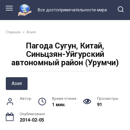
Перейти
к
Все достопримечательности мира
контенту
Главная
»
Азия
Пагода Сугун, Китай,
Синьцзян-Уйгурский
автономный район (Урумчи)
Азия
Автор
Время чтения
Просмотры
1 мин.
91
Опубликовано
2014-02-05