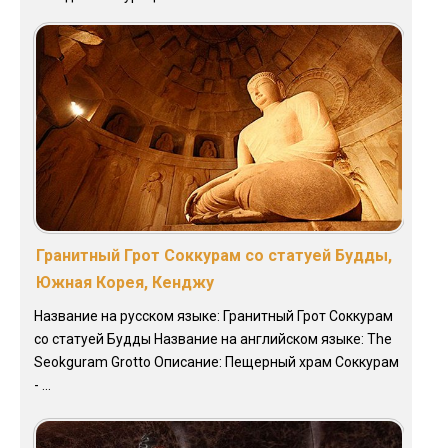
Гранитный Грот Соккурам со статуей Будды,
Южная Корея, Кенджу
Название на русском языке: Гранитный Грот Соккурам
со статуей Будды Название на английском языке: The
Seokguram Grotto Описание: Пещерный храм Соккурам
- ...