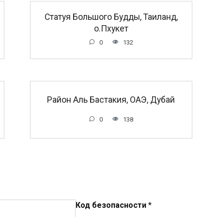
Статуя Большого Будды, Таиланд,
о.Пхукет
0
132
Район Аль Бастакия, ОАЭ, Дубай
0
138
Код безопасности
*