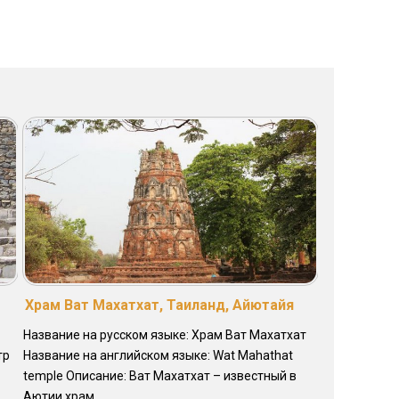
Храм Ват Махатхат, Таиланд, Айютайя
Название на русском языке: Храм Ват Махатхат
тр
Название на английском языке: Wat Mahathat
temple Описание: Ват Махатхат – известный в
Аютии храм, ...