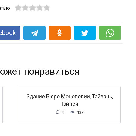
атью
ebook
ожет понравиться
Здание Бюро Монополии, Тайвань,
Тайпей
0
138