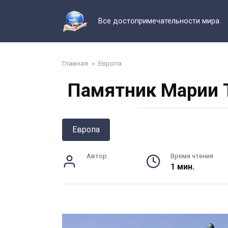
Перейти
к
Все достопримечательности мира
контенту
Главная
»
Европа
Памятник Марии Т
Европа
Автор
Время чтения
1 мин.