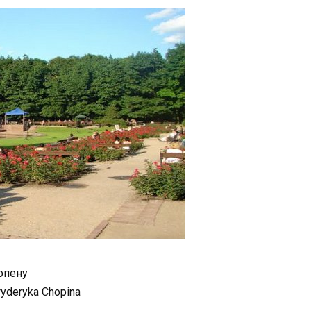
опену
yderyka Chopina