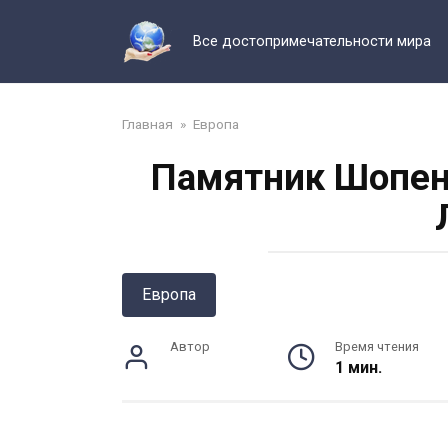
Перейти
к
Все достопримечательности мира
контенту
Главная
»
Европа
Памятник Шопену
Европа
Автор
Время чтения
1 мин.