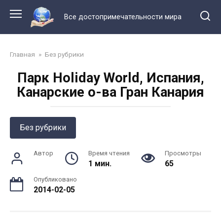
Перейти
к
Все достопримечательности мира
контенту
Главная
»
Без рубрики
Парк Holiday World, Испания,
Канарские о-ва Гран Канария
Без рубрики
Автор
Время чтения
Просмотры
1 мин.
65
Опубликовано
2014-02-05