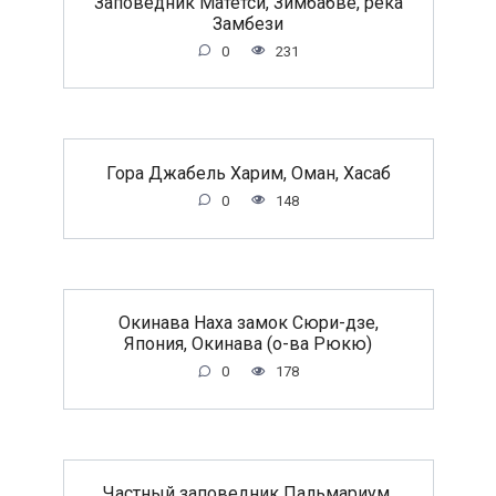
Заповедник Матетси, Зимбабве, река
Замбези
0
231
Гора Джабель Харим, Оман, Хасаб
0
148
Окинава Наха замок Сюри-дзе,
Япония, Окинава (о-ва Рюкю)
0
178
Частный заповедник Пальмариум,