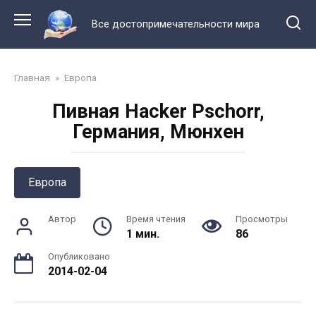
Перейти
к
Все достопримечательности мира
контенту
Главная
»
Европа
Пивная Hacker Pschorr,
Германия, Мюнхен
Европа
Автор
Время чтения
Просмотры
1 мин.
86
Опубликовано
2014-02-04