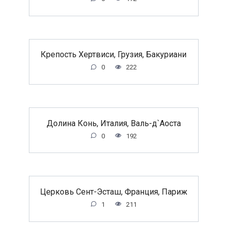
Крепость Хертвиси, Грузия, Бакуриани
0
222
Долина Конь, Италия, Валь-д`Аоста
0
192
Церковь Сент-Эсташ, Франция, Париж
1
211