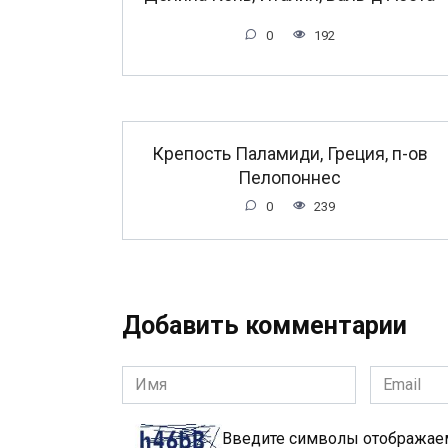
0
192
Крепость Паламиди, Греция, п-ов
Пелопоннес
0
239
Добавить комментарии
Имя
Email
*
*
Введите символы отобража