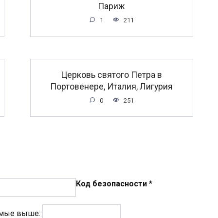
Париж
1
211
Церковь святого Петра в
Портовенере, Италия, Лигурия
0
251
Код безопасности
*
емые выше: