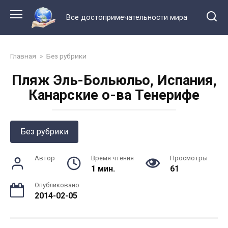
Перейти
к
Все достопримечательности мира
контенту
Главная
»
Без рубрики
Пляж Эль-Больюльо, Испания,
Канарские о-ва Тенерифе
Без рубрики
Автор
Время чтения
Просмотры
1 мин.
61
Опубликовано
2014-02-05