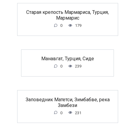
Старая крепость Мармариса, Турция,
Мармарис
0
179
Манавгат, Турция, Сиде
0
239
Заповедник Матетси, Зимбабве, река
Замбези
0
231