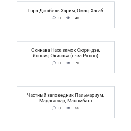
Гора Джабель Харим, Оман, Хасаб
0
148
Окинава Наха замок Сюри-дзе,
Япония, Окинава (о-ва Рюкю)
0
178
Частный заповедник Пальмариум,
Мадагаскар, Маномбато
0
166