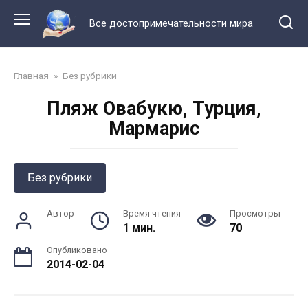
Перейти
к
Все достопримечательности мира
контенту
Главная
»
Без рубрики
Пляж Овабукю, Турция,
Мармарис
Без рубрики
Автор
Время чтения
Просмотры
1 мин.
70
Опубликовано
2014-02-04