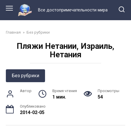
Перейти
к
Все достопримечательности мира
контенту
Главная
»
Без рубрики
Пляжи Нетании, Израиль,
Нетания
Без рубрики
Автор
Время чтения
Просмотры
1 мин.
54
Опубликовано
2014-02-05