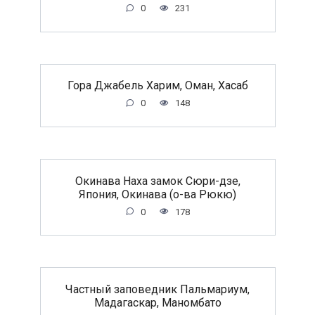
0
231
Гора Джабель Харим, Оман, Хасаб
0
148
Окинава Наха замок Сюри-дзе,
Япония, Окинава (о-ва Рюкю)
0
178
Частный заповедник Пальмариум,
Мадагаскар, Маномбато