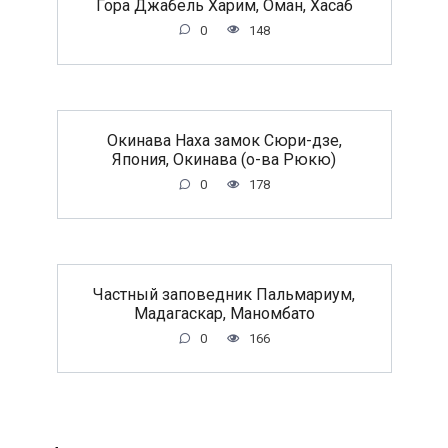
Гора Джабель Харим, Оман, Хасаб
0
148
Окинава Наха замок Сюри-дзе,
Япония, Окинава (о-ва Рюкю)
0
178
Частный заповедник Пальмариум,
Мадагаскар, Маномбато
0
166