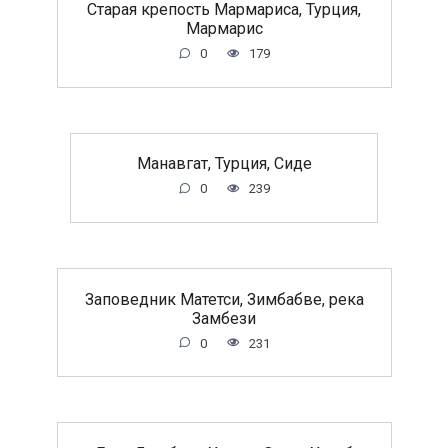
Старая крепость Мармариса, Турция,
Мармарис
0
179
Манавгат, Турция, Сиде
0
239
Заповедник Матетси, Зимбабве, река
Замбези
0
231