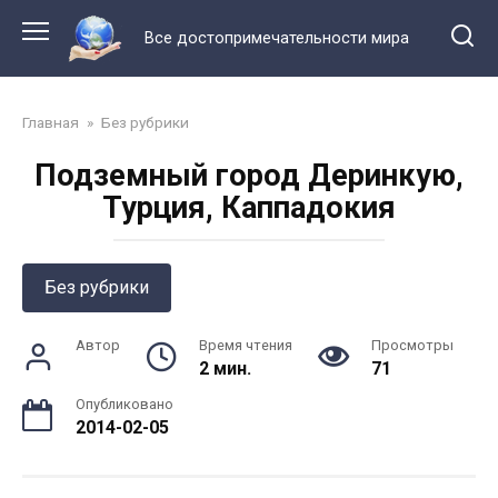
Перейти
к
Все достопримечательности мира
контенту
Главная
»
Без рубрики
Подземный город Деринкую,
Турция, Каппадокия
Без рубрики
Автор
Время чтения
Просмотры
2 мин.
71
Опубликовано
2014-02-05