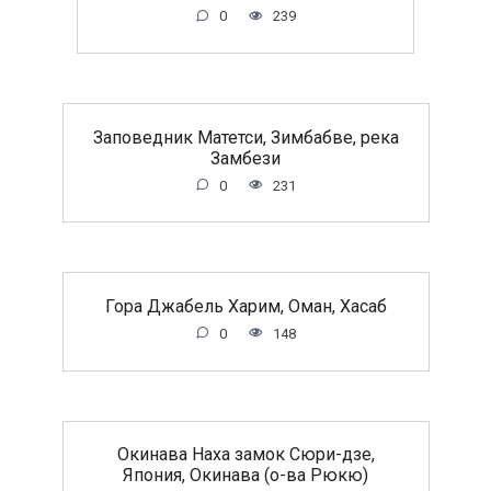
0
239
Заповедник Матетси, Зимбабве, река
Замбези
0
231
Гора Джабель Харим, Оман, Хасаб
0
148
Окинава Наха замок Сюри-дзе,
Япония, Окинава (о-ва Рюкю)