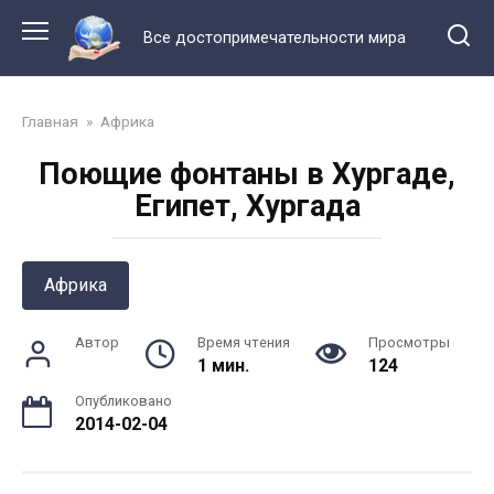
Перейти
к
Все достопримечательности мира
контенту
Главная
»
Африка
Поющие фонтаны в Хургаде,
Египет, Хургада
Африка
Автор
Время чтения
Просмотры
1 мин.
124
Опубликовано
2014-02-04