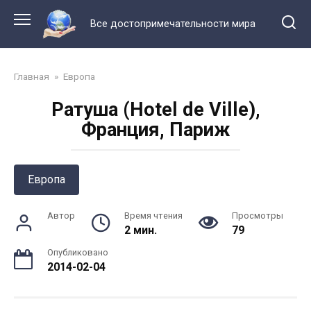
Перейти
к
Все достопримечательности мира
контенту
Главная
»
Европа
Ратуша (Hotel de Ville),
Франция, Париж
Европа
Автор
Время чтения
Просмотры
2 мин.
79
Опубликовано
2014-02-04