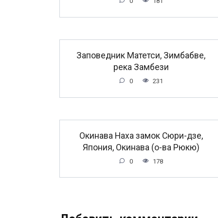
0
181
Заповедник Матетси, Зимбабве,
река Замбези
0
231
Окинава Наха замок Сюри-дзе,
Япония, Окинава (о-ва Рюкю)
0
178