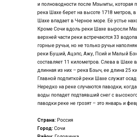
и полноводности после Мзымты, которая 
река Шахе берет на высоте 1718 метров, в
Шахе впадает в Черное море. Её устье нахо
Кроме Сочи вдоль реки Шахе выросли Мал
верхней части реки встречаются 33 водопад
горные ручьи, но не только ручьи наполн
реки Буший, Ацэпс, Ажу, Псий и Малый Бзн
составляет 11 километров. Слева в Шахе 
длинная из них – река Бзыч, ее длина 25 к
Главной подпиткой реки Шахе служат осад
Нередко на реке случаются паводки, когд
воды попадет подтаявший снег с высокого
паводки реке не грозят – это январь и февр
Страна:
Россия
Город:
Сочи
Район:
Головинка