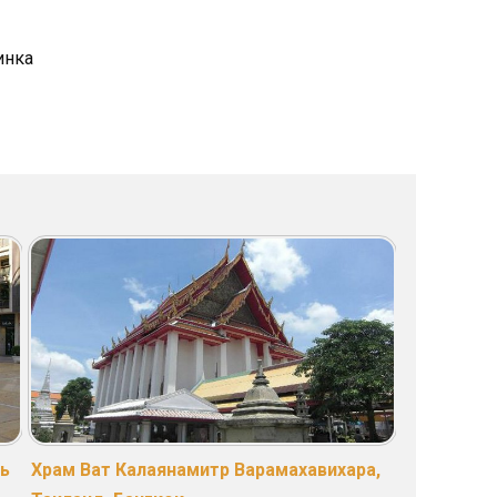
инка
ль
Храм Ват Калаянамитр Варамахавихара,