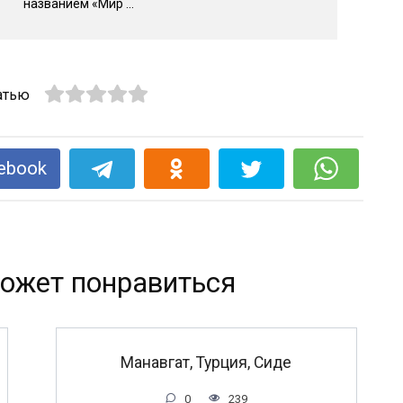
названием «Мир ...
атью
ebook
ожет понравиться
Манавгат, Турция, Сиде
0
239