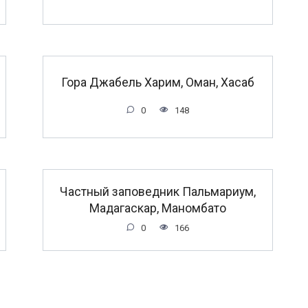
Гора Джабель Харим, Оман, Хасаб
0
148
Частный заповедник Пальмариум,
Мадагаскар, Маномбато
0
166