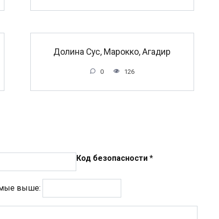
Долина Сус, Марокко, Агадир
0
126
Код безопасности
*
емые выше: