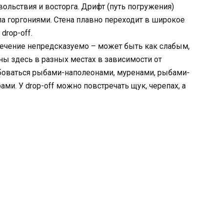
льствия и восторга. Дрифт (путь погружения)
ла горгониями. Стена плавно переходит в широкое
drop-off.
 течение непредсказуемо – может быть как слабым,
ы здесь в разных местах в зависимости от
боваться рыбами-наполеонами, муренами, рыбами-
ми. У drop-off можно повстречать щук, черепах, а