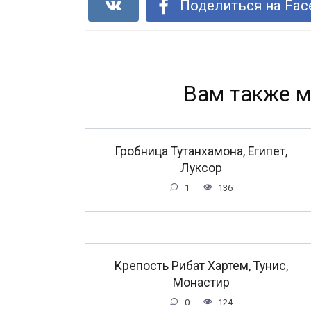
Поделиться на Fac
Вам также м
Гробница Тутанхамона, Египет,
Луксор
1
136
Крепость Рибат Хартем, Тунис,
Монастир
0
124