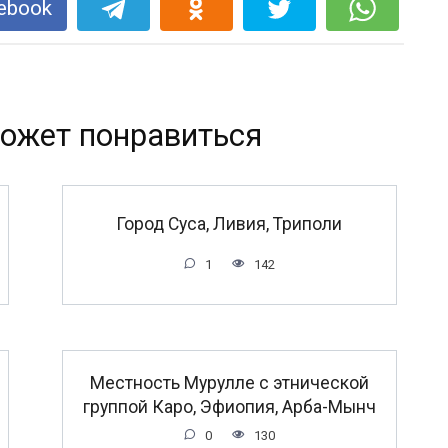
ebook
ожет понравиться
Город Суса, Ливия, Триполи
1
142
Местность Мурулле с этнической
группой Каро, Эфиопия, Арба-Мынч
0
130