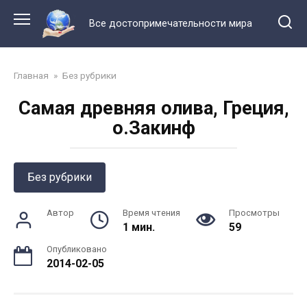
Перейти
к
Все достопримечательности мира
контенту
Главная
»
Без рубрики
Самая древняя олива, Греция,
о.Закинф
Без рубрики
Автор
Время чтения
Просмотры
1 мин.
59
Опубликовано
2014-02-05