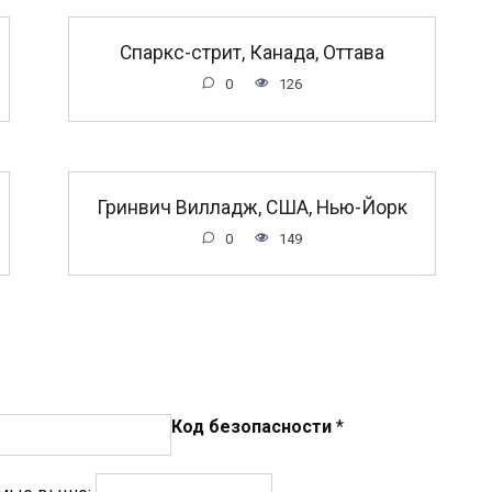
Спаркс-стрит, Канада, Оттава
0
126
Гринвич Вилладж, США, Нью-Йорк
0
149
Код безопасности
*