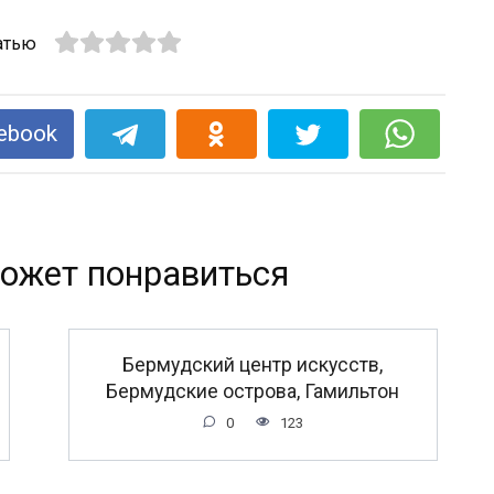
атью
ebook
ожет понравиться
Бермудский центр искусств,
Бермудские острова, Гамильтон
0
123