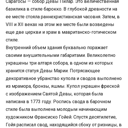
Сарагосы — собор Девы Пилар. Это величественная
базилика в стиле барокко. В глубокой древности на
ее месте стояла раннехристианская часовня. Затем, в
VIII и XII веках на этом же месте были возведены
еще две церкви и храм в мавританско-готическом
стиле.
Внутренний объем здания буквально поражает
своими внушительными габаритами. Великолепно
украшены три алтаря собора, в одном из которых
хранится статуя Девы Марии. Потрясающее
декоративное убранство купола и сводов выполнено
из мрамора, бронзы, яшмы. Купол украшен фреской
с изображением Святой Девы, которая была
написана в 1773 году. Роспись свода в барочном
стиле была выполнена молодым начинающим
художником Франсиско Гойей. Спустя десятилетие,
Гойя расписал свод, находящийся сбоку от ризницы, в