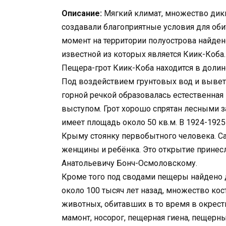
Описание:
Мягкий климат, множество дики
создавали благоприятные условия для оби
момент на территории полуострова найден
известной из которых является Киик-Коба.
Пещера-грот Киик-Коба находится в долине
Под воздействием грунтовых вод и вывет
горной речкой образовалась естественная
выступом. Грот хорошо спрятан лесными 
имеет площадь около 50 кв.м. В 1924-192
Крыму стоянку первобытного человека. Са
женщины и ребёнка. Это открытие принес
Анатольевичу Бонч-Осмоловскому.
Кроме того под сводами пещеры найдено 
около 100 тысяч лет назад, множество к
животных, обитавших в то время в окрес
мамонт, носорог, пещерная гиена, пещерн