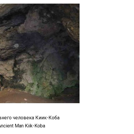
внего человека Киик-Коба
ncient Man Kiik-Koba