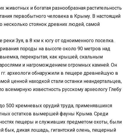
х животных и богатая разнообразная растительность
тания первобытного человека в Крыму. В настоящий
о несколько стоянок древних людей, самой
 реки Зуя, в 8 км к югу от одноименного поселка.
ривания породы на высоте около 90 метров над
 выемка, перекрытая, как крышей, скальным
зарослями и нагромождением огромных камней. Он
5 гг. археологи обнаружили в пещере древнейшую в
мой ценной находкой стали останки неандертальцев,
ло всемирную известность русскому археологу Глебу
до 500 кремневых орудий труда, применявшихся
остных остатков вымершей фауны Крыма. Среди
тностях пещеры и служивших предметом охоты, были
ый бык, дикая лошадь, гигантский олень, пещерный