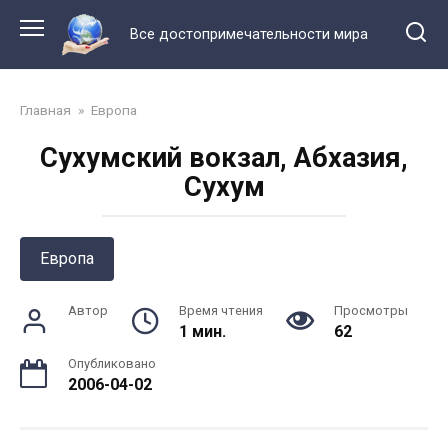
Перейти
к
Все достопримечательности мира
контенту
Главная
»
Европа
Сухумский вокзал, Абхазия,
Сухум
Европа
Автор
Время чтения
Просмотры
1 мин.
62
Опубликовано
2006-04-02