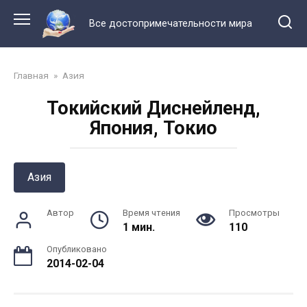
Перейти
к
Все достопримечательности мира
контенту
Главная
»
Азия
Токийский Диснейленд,
Япония, Токио
Азия
Автор
Время чтения
Просмотры
1 мин.
110
Опубликовано
2014-02-04