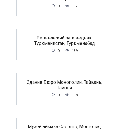
0
132
Репетекский заповедник,
Туркменистан, Туркменабад
0
139
Здание Бюро Монополии, Тайвань,
Тайпей
0
138
Музей аймака Сэлэнгэ, Монголия,