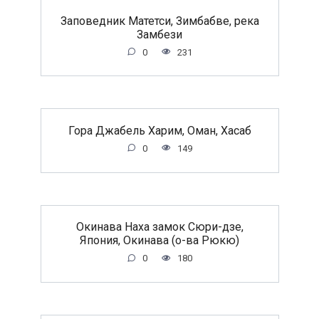
Заповедник Матетси, Зимбабве, река
Замбези
0
231
Гора Джабель Харим, Оман, Хасаб
0
149
Окинава Наха замок Сюри-дзе,
Япония, Окинава (о-ва Рюкю)
0
180