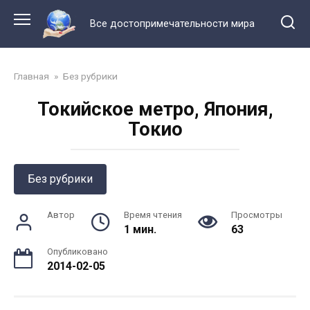
Перейти
к
Все достопримечательности мира
контенту
Главная
»
Без рубрики
Токийское метро, Япония,
Токио
Без рубрики
Автор
Время чтения
Просмотры
1 мин.
63
Опубликовано
2014-02-05