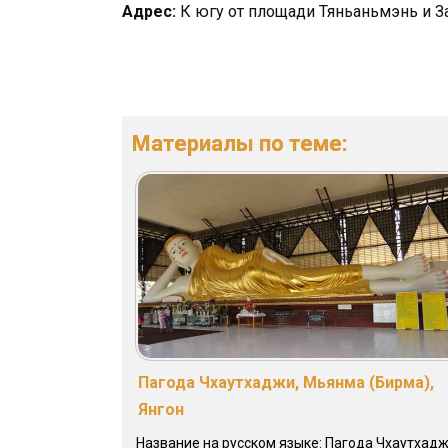
Адрес:
К югу от площади Тяньаньмэнь и З
Материалы по теме:
Пагода Чхаутхаджи, Мьянма (Бирма),
Янгон
Название на русском языке: Пагода Чхаутхад