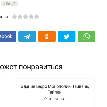
Китай
атью
ebook
ожет понравиться
Здание Бюро Монополии, Тайвань,
Тайпей
0
141