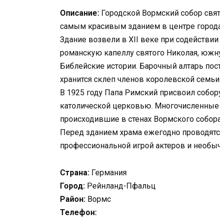
Описание:
Городской Вормский собор свят
самым красивым зданием в центре города
Здание возвели в XII веке при содействии
романскую капеллу святого Николая, южн
Библейские истории. Барочный алтарь пост
хранится склеп членов королевской семьи
В 1925 году Папа Римский присвоил собору
католической церковью. Многочисленные 
происходившие в стенах Вормского собора
Перед зданием храма ежегодно проводятс
профессиональной игрой актеров и необыч
Страна:
Германия
Город:
Рейнланд-Пфальц
Район:
Вормс
Телефон: