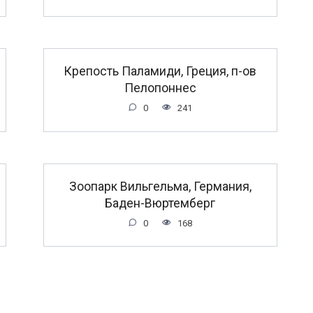
Крепость Паламиди, Греция, п-ов
Пелопоннес
0
241
Зоопарк Вильгельма, Германия,
Баден-Вюртемберг
0
168