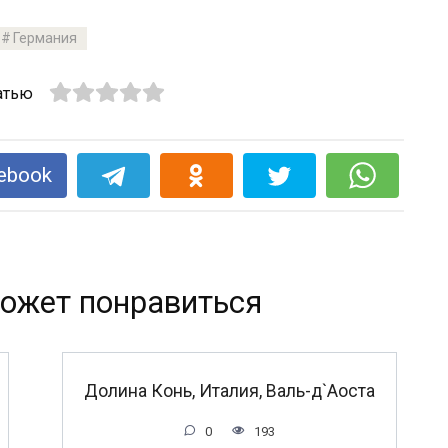
Германия
атью
ebook
ожет понравиться
Долина Конь, Италия, Валь-д`Аоста
0
193