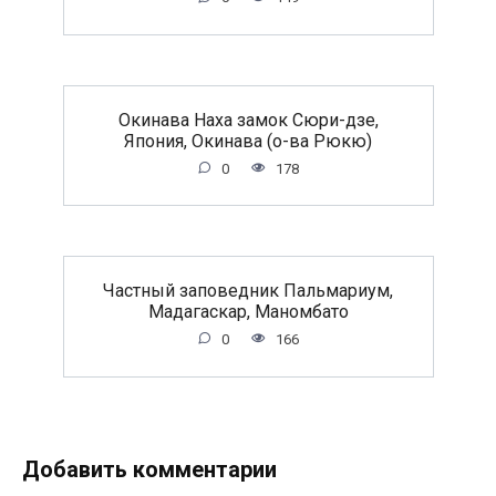
Окинава Наха замок Сюри-дзе,
Япония, Окинава (о-ва Рюкю)
0
178
Частный заповедник Пальмариум,
Мадагаскар, Маномбато
0
166
Добавить комментарии