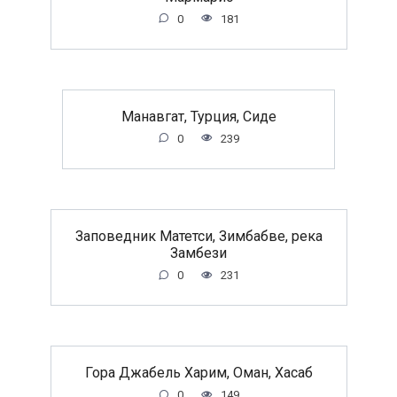
0
181
Манавгат, Турция, Сиде
0
239
Заповедник Матетси, Зимбабве, река
Замбези
0
231
Гора Джабель Харим, Оман, Хасаб
0
149