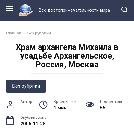
Перейти
к
Все достопримечательности мира
контенту
Главная
»
Без рубрики
Храм архангела Михаила в
усадьбе Архангельское,
Россия, Москва
Без рубрики
Автор
Время чтения
Просмотры
1 мин.
56
Опубликовано
2006-11-28