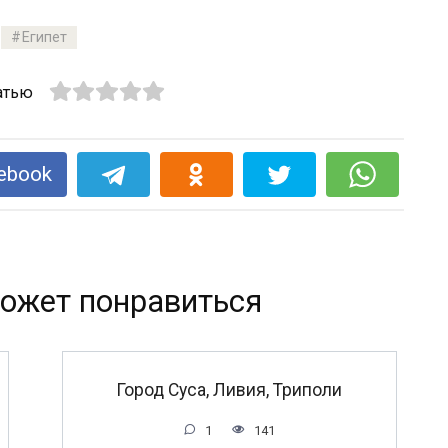
Египет
атью
ebook
ожет понравиться
Город Суса, Ливия, Триполи
1
141