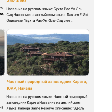
Эль-Шейх
то
Название на русском языке: Бухта Рас Ум Эль
ми,
Сид Название на английском языке: Ras um El Sid
Описание: "Бухта Рас-Ум-Эль-Сид с ее ...
Частный природный заповедник Карига,
ЮАР, Найзна
Название на русском языке: Частный природный
заповедник Карига Название на английском
 в
языке: Kariega Game Reserve Описание: "Вдоль