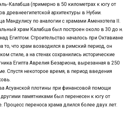
ль-Калабша (примерно в 50 километрах к югу от
ров древнеегипетской архитектуры в Нубии.
а Мандулису по аналогии с храмами Аменхотепа II.
альный храм Калабша был построен около в 30 до н.
над Египтом. Строительство началось при Октавиане
на то, что храм возводился в римский период, он
м стиле, а на стенах сохранились исторические
тника Египта Аврелия Безариона, вырезанная в 250
ме. Спустя некоторое время, в период введения
ковь.
тва Асуанской плотины при финансовой помощи
 другими памятниками был перенесен к югу от
е. Процесс переноса храма длился более двух лет.