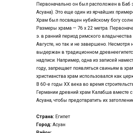
Первоначально он был расположен в Баб э
Асуана). Это еще один из ярчайших приме
Храм был посвящен нубийскому богу солнц
Размеры храма — 76 х 22 метра. Первонач
э. в ранний период римского владычества 
Августе, но так и не завершено. Несмотря 
выдержан в традиционном древнеегипетско
надписи. Например, одна из записей намес
году, запрещает появляться свиньям в хра
христианства храм использовался как цер
В 60-е годы ХХ века во время строительс
Германии древний храм Калабша вместе с
Асуана, чтобы предотвратить их затоплени
Страна:
Египет
Город:
Асуан
Район: