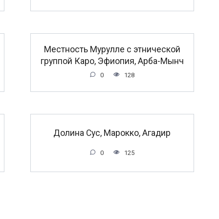
Местность Мурулле с этнической
группой Каро, Эфиопия, Арба-Мынч
0
128
Долина Сус, Марокко, Агадир
0
125