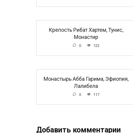
Крепость Рибат Хартем, Тунис,
Монастир
0
122
Монастырь Абба Гарима, Эфиопия,
Лалибела
0
117
Добавить комментарии