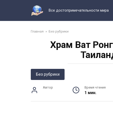
Перейти
к
Все достопримечательности мира
контенту
Главная
»
Без рубрики
Храм Ват Ронг
Таилан
Без рубрики
Автор
Время чтения
1 мин.