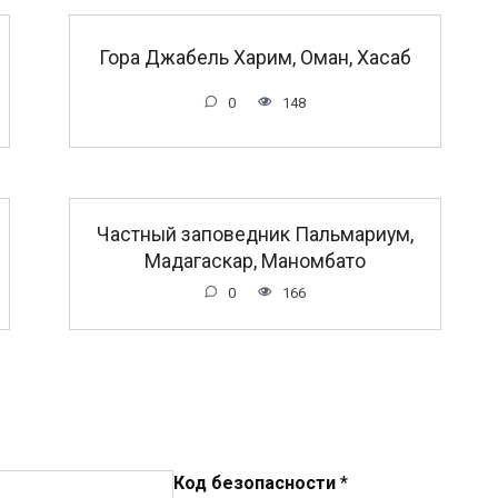
Гора Джабель Харим, Оман, Хасаб
0
148
Частный заповедник Пальмариум,
Мадагаскар, Маномбато
0
166
Код безопасности
*