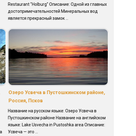
Restaurant "Holburg" Описание: Одной из главных
достопримечательностей Минеральных вод
является прекрасный замок ...
,
Озеро Усвеча в Пустошкинском районе,
Россия, Псков
Название на русском языке: Озеро Усвеча в
Пустошкинском районе Название на английском
языке: Lake Usvecha in Pustoshka area Описание:
а
Усвеча — это ...