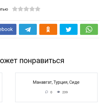
атью
ebook
ожет понравиться
Манавгат, Турция, Сиде
0
239