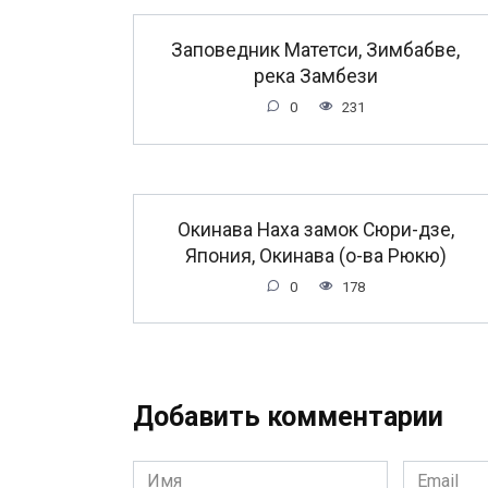
Заповедник Матетси, Зимбабве,
река Замбези
0
231
Окинава Наха замок Сюри-дзе,
Япония, Окинава (о-ва Рюкю)
0
178
Добавить комментарии
Имя
Email