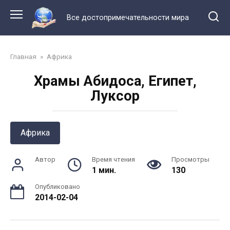
Перейти
к
Все достопримечательности мира
контенту
Главная
»
Африка
Храмы Абидоса, Египет,
Луксор
Африка
Автор
Время чтения
Просмотры
1 мин.
130
Опубликовано
2014-02-04