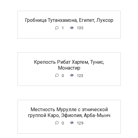
Гробница Тутанхамона, Египет, Луксор
1
135
Крепость Рибат Хартем, Тунис,
Монастир
0
123
Местность Мурулле с этнической
группой Каро, Эфиопия, Арба-Мынч
0
129