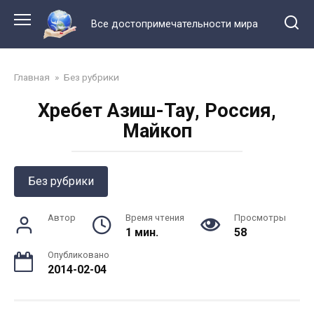
Перейти
к
Все достопримечательности мира
контенту
Главная
»
Без рубрики
Хребет Азиш-Тау, Россия,
Майкоп
Без рубрики
Автор
Время чтения
Просмотры
1 мин.
58
Опубликовано
2014-02-04