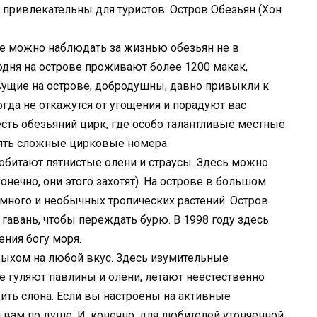
 привлекательны для туристов: Остров Обезьян (Хон
де можно наблюдать за жизнью обезьян не в
годня на острове проживают более 1200 макак,
вущие на острове, добродушны, давно привыкли к
огда не откажутся от угощения и порадуют вас
сть обезьяний цирк, где особо талантливые местные
ять сложные цирковые номера.
 обитают пятнистые олени и страусы. Здесь можно
онечно, они этого захотят). На острове в большом
 много и необычных тропических растений. Остров
 гавань, чтобы переждать бурю. В 1998 году здесь
ния богу моря.
дыхом на любой вкус. Здесь изумительные
 гуляют павлины и олени, летают неестественно
ить слона. Если вы настроены на активные
я вам по душе. И, конечно, для любителей утонченной