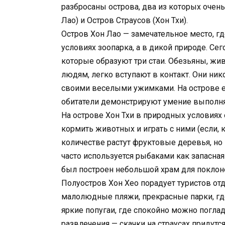
разбросаны острова, два из которых очень
Лао) и Остров Страусов (Хон Тхи).
Остров Хон Лао — замечательное место, г
условиях зоопарка, а в дикой природе. Се
которые образуют три стаи. Обезьяны, жи
людям, легко вступают в контакт. Они ник
своими веселыми ужимками. На острове е
обитатели демонстрируют умение выполн
На острове Хон Тхи в природных условиях
кормить животных и играть с ними (если, к
количестве растут фруктовые деревья, но
часто используется рыбаками как запасная
был построен небольшой храм для поклоне
Полуостров Хон Хео порадует туристов от
малолюдные пляжи, прекрасные парки, где
яркие попугаи, где спокойно можно поглад
развлечения — скачки на страусах придутс