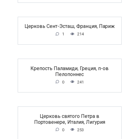
Церковь Сент-Эсташ, Франция, Париж
1
214
Крепость Паламиди, Греция, п-ов
Пелопоннес
0
241
Церковь святого Петра в
Портовенере, Италия, Лигурия
0
253