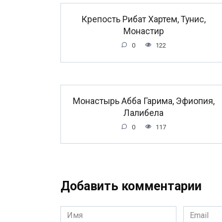
Крепость Рибат Хартем, Тунис,
Монастир
0
122
Монастырь Абба Гарима, Эфиопия,
Лалибела
0
117
Добавить комментарии
Имя
Email