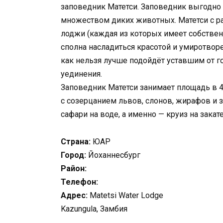
заповедник Матетси. Заповедник выгодно 
множеством диких животных. Матетси с р
лоджи (каждая из которых имеет собстве
сполна насладиться красотой и умиротво
как нельзя лучше подойдёт уставшим от 
уединения.
Заповедник Матетси занимает площадь в 
с созерцанием львов, слонов, жирафов и 
сафари на воде, а именно — круиз на закат
Страна:
ЮАР
Город:
Йоханнесбург
Район:
Телефон:
Адрес:
Matetsi Water Lodge
Kazungula, Замбия