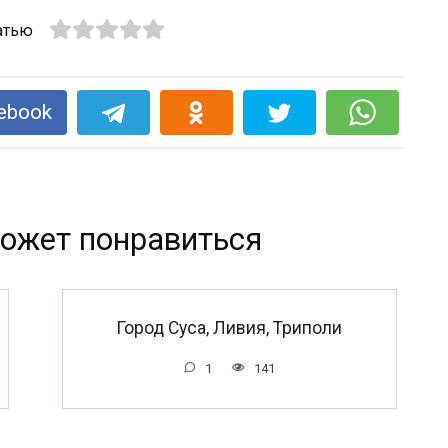
атью
ebook
ожет понравиться
Город Суса, Ливия, Триполи
1
141