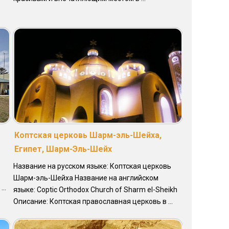
Коптская церковь Шарм-эль-Шейха,
Египет, Шарм-Эль-Шейх
Название на русском языке: Коптская церковь
Шарм-эль-Шейха Название на английском
..
языке: Coptic Orthodox Church of Sharm el-Sheikh
Описание: Коптская православная церковь в ...