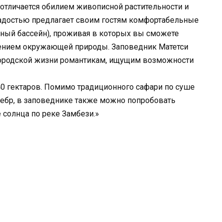
отличается обилием живописной растительности и
адостью предлагает своим гостям комфортабельные
нный бассейн), проживая в которых вы сможете
рением окружающей природы. Заповедник Матетси
городской жизни романтикам, ищущим возможности
40 гектаров. Помимо традиционного сафари по суше
зебр, в заповеднике также можно попробовать
е солнца по реке Замбези.»