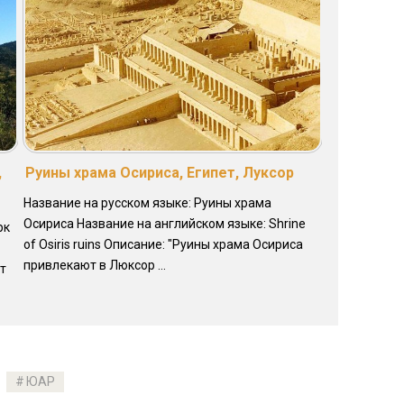
,
Руины храма Оcириса, Египет, Луксор
Название на русском языке: Руины храма
Оcириса Название на английском языке: Shrine
рк
of Osiris ruins Описание: "Руины храма Осириса
привлекают в Люксор ...
от
ЮАР