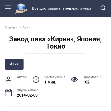
Перейти
к
Все достопримечательности мира
контенту
Главная
»
Азия
Завод пива «Кирин», Япония,
Токио
Азия
Автор
Время чтения
Просмотры
1 мин.
102
Опубликовано
2014-02-03