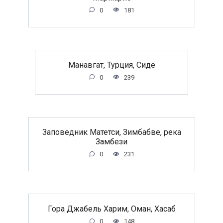
0
181
Манавгат, Турция, Сиде
0
239
Заповедник Матетси, Зимбабве, река
Замбези
0
231
Гора Джабель Харим, Оман, Хасаб
0
148