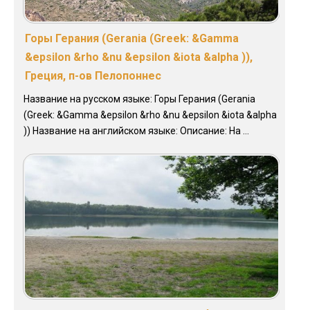
Горы Герания (Gerania (Greek: &Gamma
&epsilon &rho &nu &epsilon &iota &alpha )),
Греция, п-ов Пелопоннес
Название на русском языке: Горы Герания (Gerania
(Greek: &Gamma &epsilon &rho &nu &epsilon &iota &alpha
)) Название на английском языке: Описание: На ...