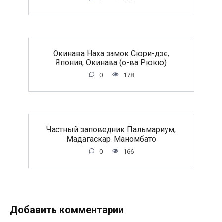
Окинава Наха замок Сюри-дзе,
Япония, Окинава (о-ва Рюкю)
0
178
Частный заповедник Пальмариум,
Мадагаскар, Маномбато
0
166
Добавить комментарии