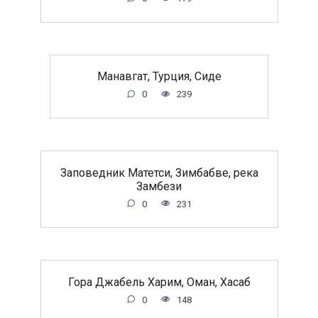
Манавгат, Турция, Сиде
0
239
Заповедник Матетси, Зимбабве, река
Замбези
0
231
Гора Джабель Харим, Оман, Хасаб
0
148