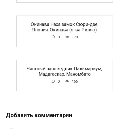
Окинава Наха замок Сюри-дзе,
Япония, Окинава (о-ва Рюкю)
0
178
Частный заповедник Пальмариум,
Мадагаскар, Маномбато
0
166
Добавить комментарии
Имя