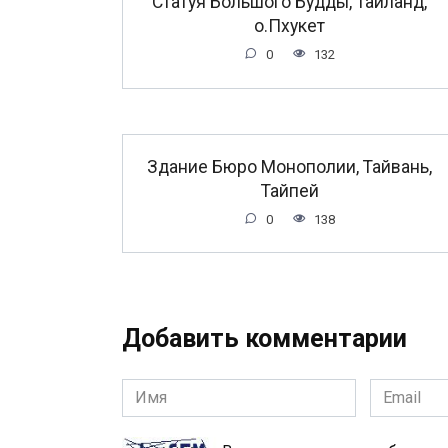
Статуя Большого Будды, Таиланд,
о.Пхукет
0
132
Здание Бюро Монополии, Тайвань,
Тайпей
0
138
Добавить комментарии
Имя
Email
*
*