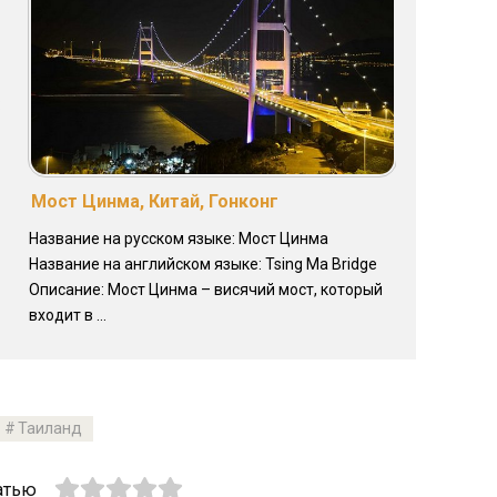
:
Мост Цинма, Китай, Гонконг
Название на русском языке: Мост Цинма
Название на английском языке: Tsing Ma Bridge
Описание: Мост Цинма – висячий мост, который
входит в ...
Таиланд
атью