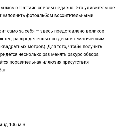
ткрылась в Паттайе совсем недавно. Это удивительное
т наполнить фотоальбом восхитительными
.
орит само за себя — здесь представлено великое
отен, распределённых по десяти тематическим
вадратных метров). Для того, чтобы получить
ридётся несколько раз менять ракурс обзора.
тся поразительная иллюзия присутствия.
ат.
ланд 106 м В