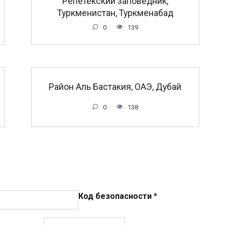
Репетекский заповедник,
Туркменистан, Туркменабад
0
139
Район Аль Бастакия, ОАЭ, Дубай
0
138
Код безопасности
*