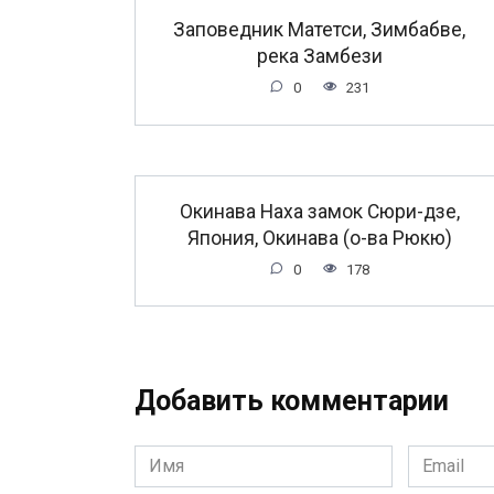
Заповедник Матетси, Зимбабве,
река Замбези
0
231
Окинава Наха замок Сюри-дзе,
Япония, Окинава (о-ва Рюкю)
0
178
Добавить комментарии
Имя
Email
*
*