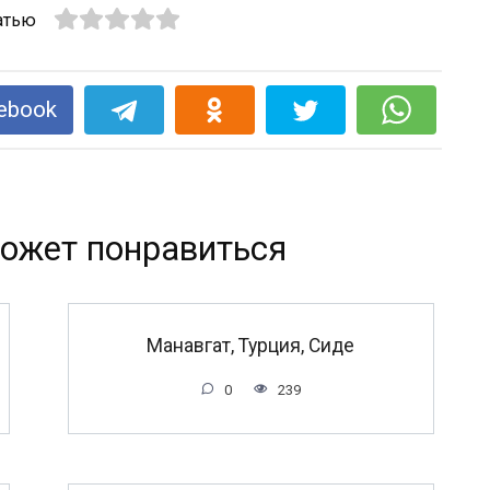
атью
ebook
ожет понравиться
Манавгат, Турция, Сиде
0
239