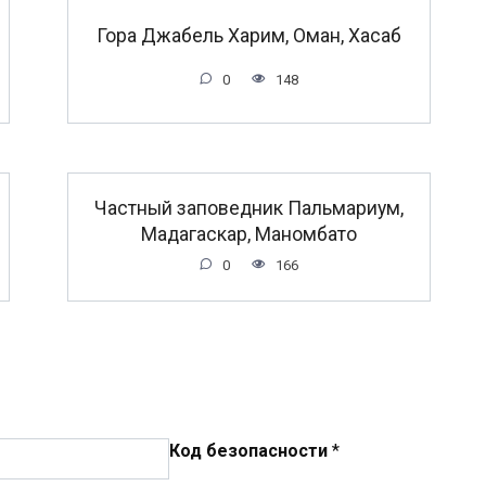
Гора Джабель Харим, Оман, Хасаб
0
148
Частный заповедник Пальмариум,
Мадагаскар, Маномбато
0
166
Код безопасности
*