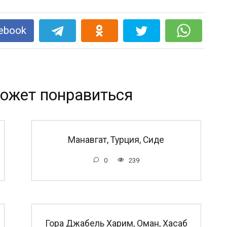
ebook
ожет понравиться
Манавгат, Турция, Сиде
0
239
Гора Джабель Харим, Оман, Хасаб