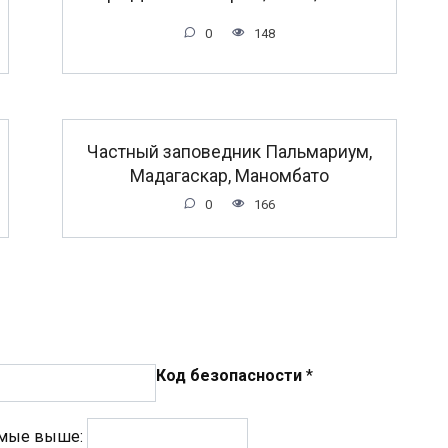
0
148
Частный заповедник Пальмариум,
Мадагаскар, Маномбато
0
166
Код безопасности
*
емые выше: