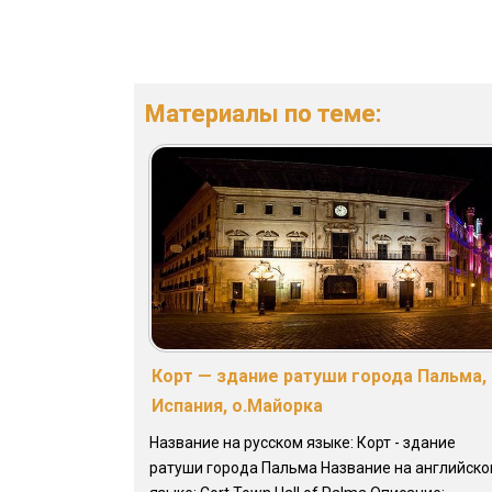
Материалы по теме:
Корт — здание ратуши города Пальма,
Испания, о.Майорка
Название на русском языке: Корт - здание
ратуши города Пальма Название на английск