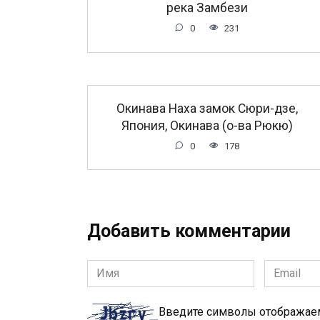
река Замбези
0
231
Окинава Наха замок Сюри-дзе,
Япония, Окинава (о-ва Рюкю)
0
178
Добавить комментарии
Имя
Email
*
*
Введите символы отобража