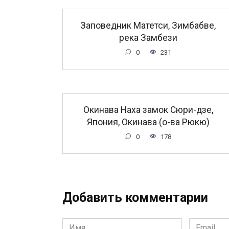
Заповедник Матетси, Зимбабве,
река Замбези
0
231
Окинава Наха замок Сюри-дзе,
Япония, Окинава (о-ва Рюкю)
0
178
Добавить комментарии
Имя
Email