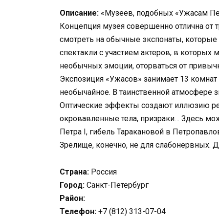
Описание:
«Музеев, подобных «Ужасам Пет
Концепция музея совершенно отлична от т
смотреть на обычные экспонаты, которые 
спектакли с участием актеров, в которых
необычных эмоции, оторваться от привычн
Экспозиция «Ужасов» занимает 13 комнат в
необычайное. В таинственной атмосфере зв
Оптические эффекты создают иллюзию реа
окровавленные тела, призраки… Здесь мо
Петра I, гибель Таракановой в Петропавло
Зрелище, конечно, не для слабонервных. Д
Страна:
Россия
Город:
Санкт-Петербург
Район:
Телефон:
+7 (812) 313-07-04