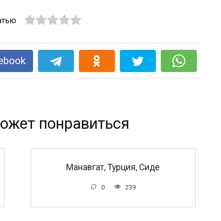
атью
ebook
ожет понравиться
Манавгат, Турция, Сиде
0
239