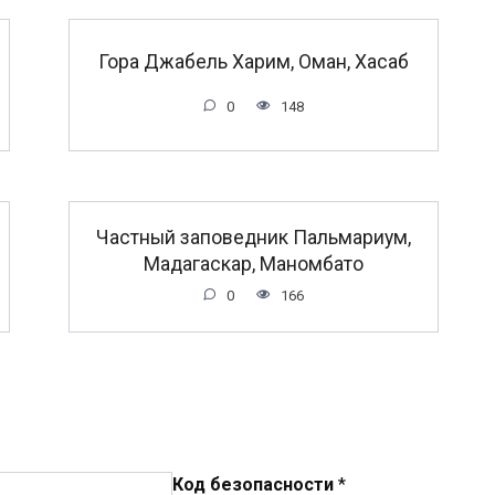
Гора Джабель Харим, Оман, Хасаб
0
148
Частный заповедник Пальмариум,
Мадагаскар, Маномбато
0
166
Код безопасности
*