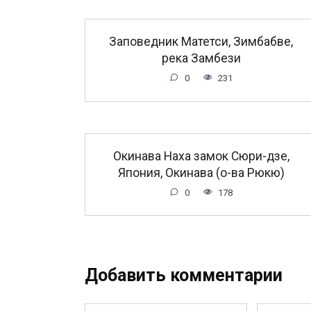
Заповедник Матетси, Зимбабве,
река Замбези
0
231
Окинава Наха замок Сюри-дзе,
Япония, Окинава (о-ва Рюкю)
0
178
Добавить комментарии
Имя
Email