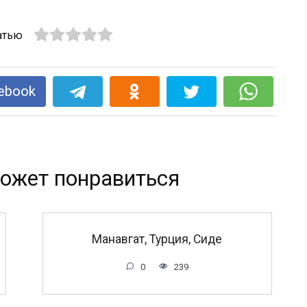
атью
ebook
ожет понравиться
Манавгат, Турция, Сиде
0
239