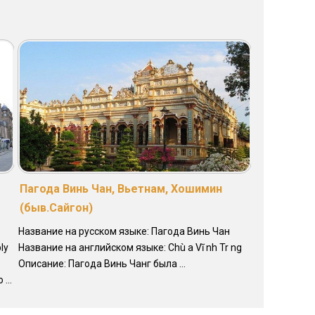
Пагода Винь Чан, Вьетнам, Хошимин
(быв.Сайгон)
Название на русском языке: Пагода Винь Чан
ly
Название на английском языке: Chù a Vĩ nh Tr ng
Описание: Пагода Винь Чанг была ...
...