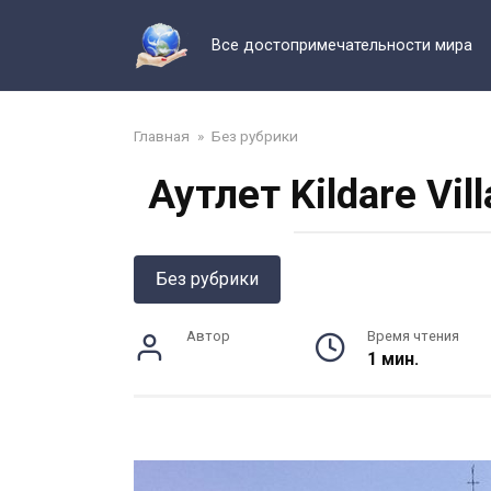
Перейти
к
Все достопримечательности мира
контенту
Главная
»
Без рубрики
Аутлет Kildare Vi
Без рубрики
Автор
Время чтения
1 мин.