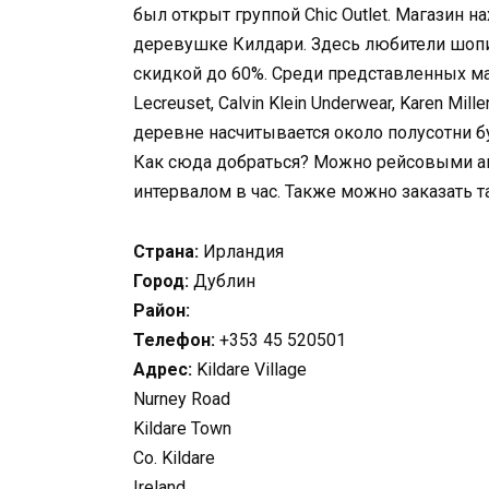
был открыт группой Chic Outlet. Магазин 
деревушке Килдари. Здесь любители шопи
скидкой до 60%. Среди представленных марок:
Lecreuset, Calvin Klein Underwear, Karen Mil
деревне насчитывается около полусотни б
Как сюда добраться? Можно рейсовыми ав
интервалом в час. Также можно заказать т
Страна:
Ирландия
Город:
Дублин
Район:
Телефон:
+353 45 520501
Адрес:
Kildare Village
Nurney Road
Kildare Town
Co. Kildare
Ireland