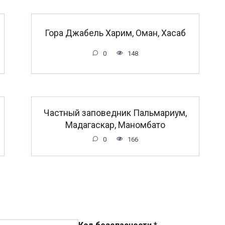
Гора Джабель Харим, Оман, Хасаб
0
148
Частный заповедник Пальмариум,
Мадагаскар, Маномбато
0
166